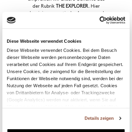
der Rubrik
THE EXPLORER
. Hier
dominieren exotische Aromen und
Gewürze, die deine
Geschmacksknospen auf eine Reise
um die Welt entführen werden. Von
Diese Webseite verwendet Cookies
Currys über Sushi und Bowls bis zum
Kebab ist hier für alle was dabei.
Diese Webseite verwendet Cookies. Bei dem Besuch
Besonders wichtig ist es uns, in allen
dieser Webseite werden personenbezogene Daten
Menülinien saisonale Zutaten
verarbeitet und Cookies auf Ihrem Endgerät gespeichert.
einzusetzen und damit für einen
Unsere Cookies, die zwingend für die Bereitstellung der
zusätzlichen Frischekick zu sorgen.
Funktionen der Webseite notwendig sind, werden bei der
Unsere Speisen sind voller gesunder
Nutzung der Webseite auf jeden Fall gesetzt. Cookies
und nährstoffreicher Komponenten,
von Drittanbietern für Analyse- oder Trackingzwecke
um sicherzugehen, dass du nach dem
(Google Analytics) werden nur aktiviert, wenn Sie auf
Essen voller Energie bist.
"Cookies zulassen" klicken. Mehr dazu (einschließlich
der Möglichkeit, die Einwilligungserklärung zu widerrufen)
Details zeigen
erfahren Sie in unserer Datenschutzerklärung —
Impressum
.